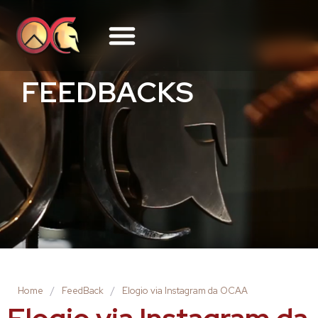
FEEDBACKS
Home
/
FeedBack
/
Elogio via Instagram da OCAA