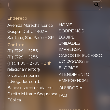
Endereço
HOME
Avenida Marechal Eurico
SOBRE NÓS
Gaspar Dutra, 1402 –
EQUIPE
Santana, São Paulo – SP
UNIDADES
Contato
IMPRENSA
(11) 3729 – 3255
CASOS DE SUCESSO
(11) 3729 – 3256
#Os200ASérie
(11) 94136 – 2735
– 24h
ELOGIOS
relacionamento@
ATENDIMENTO
oliveiracampanini
EMERGENCIAL
advogados.com.br
Banca especializada em
OUVIDORIA
Direito Militar e Segurança
FAQ
Pública