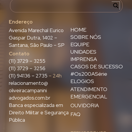
Endereço
HOME
Avenida Marechal Eurico
SOBRE NÓS
Gaspar Dutra, 1402 –
EQUIPE
Santana, São Paulo – SP
UNIDADES
Contato
IMPRENSA
(11) 3729 – 3255
CASOS DE SUCESSO
(11) 3729 – 3256
#Os200ASérie
(11) 94136 – 2735
– 24h
ELOGIOS
relacionamento@
ATENDIMENTO
oliveiracampanini
EMERGENCIAL
advogados.com.br
Banca especializada em
OUVIDORIA
Direito Militar e Segurança
FAQ
Pública