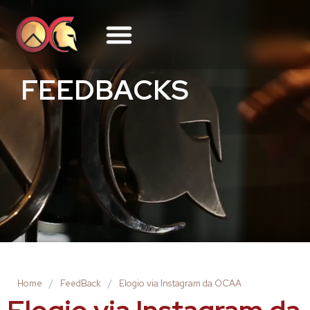
FEEDBACKS
Home
/
FeedBack
/
Elogio via Instagram da OCAA