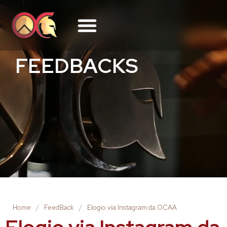
FEEDBACKS
Home
/
FeedBack
/
Elogio via Instagram da OCAA