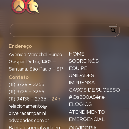
Endereço
HOME
Avenida Marechal Eurico
SOBRE NÓS
Gaspar Dutra, 1402 –
EQUIPE
Santana, São Paulo – SP
UNIDADES
Contato
IMPRENSA
(11) 3729 – 3255
CASOS DE SUCESSO
(11) 3729 – 3256
#Os200ASérie
(11) 94136 – 2735
– 24h
ELOGIOS
relacionamento@
ATENDIMENTO
oliveiracampanini
EMERGENCIAL
advogados.com.br
Banca especializada em
OUVIDORIA