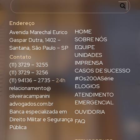
Endereço
HOME
Avenida Marechal Eurico
SOBRE NÓS
Gaspar Dutra, 1402 –
EQUIPE
Santana, São Paulo – SP
UNIDADES
Contato
IMPRENSA
(11) 3729 – 3255
CASOS DE SUCESSO
(11) 3729 – 3256
#Os200ASérie
(11) 94136 – 2735
– 24h
ELOGIOS
relacionamento@
ATENDIMENTO
oliveiracampanini
EMERGENCIAL
advogados.com.br
Banca especializada em
OUVIDORIA
Direito Militar e Segurança
FAQ
Pública