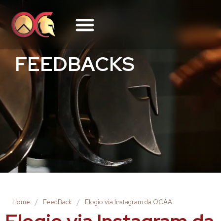
FEEDBACKS
Home
/
FeedBack
/
Elogio via Instagram da OCAA