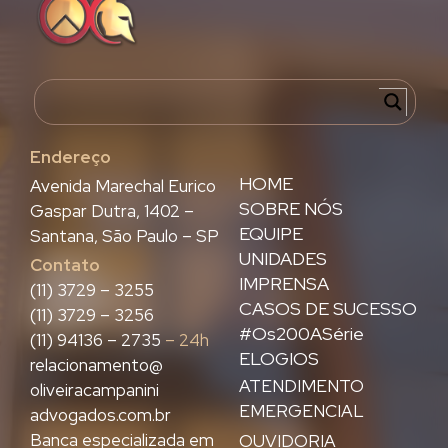
Endereço
HOME
Avenida Marechal Eurico
SOBRE NÓS
Gaspar Dutra, 1402 –
EQUIPE
Santana, São Paulo – SP
UNIDADES
Contato
IMPRENSA
(11) 3729 – 3255
CASOS DE SUCESSO
(11) 3729 – 3256
#Os200ASérie
(11) 94136 – 2735
– 24h
ELOGIOS
relacionamento@
ATENDIMENTO
oliveiracampanini
EMERGENCIAL
advogados.com.br
Banca especializada em
OUVIDORIA