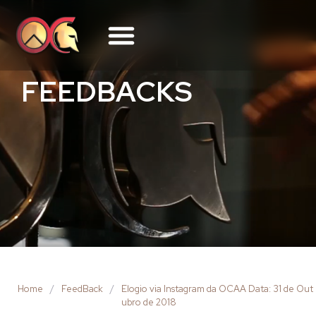
FEEDBACKS
Home
/
FeedBack
/
Elogio via Instagram da OCAA Data: 31 de Out
ubro de 2018