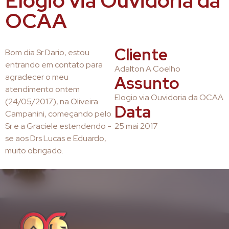
Elogio via Ouvidoria da
OCAA
Cliente
Bom dia Sr Dario, estou
entrando em contato para
Adalton A Coelho
agradecer o meu
Assunto
atendimento ontem
Elogio via Ouvidoria da OCAA
(24/05/2017), na Oliveira
Data
Campanini, começando pelo
Sr e a Graciele estendendo -
25 mai 2017
se aos Drs Lucas e Eduardo,
muito obrigado.