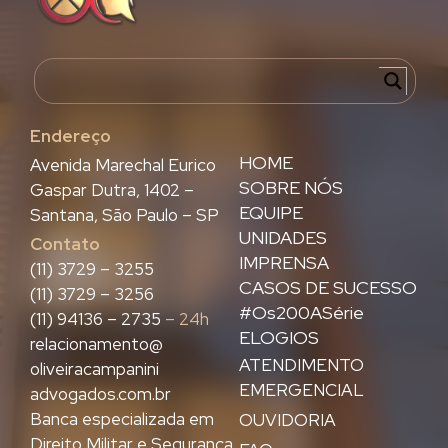
Endereço
HOME
Avenida Marechal Eurico
SOBRE NÓS
Gaspar Dutra, 1402 –
EQUIPE
Santana, São Paulo – SP
UNIDADES
Contato
IMPRENSA
(11) 3729 – 3255
CASOS DE SUCESSO
(11) 3729 – 3256
#Os200ASérie
(11) 94136 – 2735
– 24h
ELOGIOS
relacionamento@
ATENDIMENTO
oliveiracampanini
EMERGENCIAL
advogados.com.br
Banca especializada em
OUVIDORIA
Direito Militar e Segurança