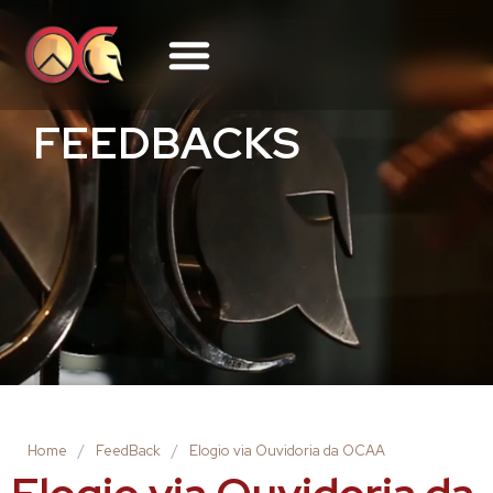
FEEDBACKS
Home
/
FeedBack
/
Elogio via Ouvidoria da OCAA