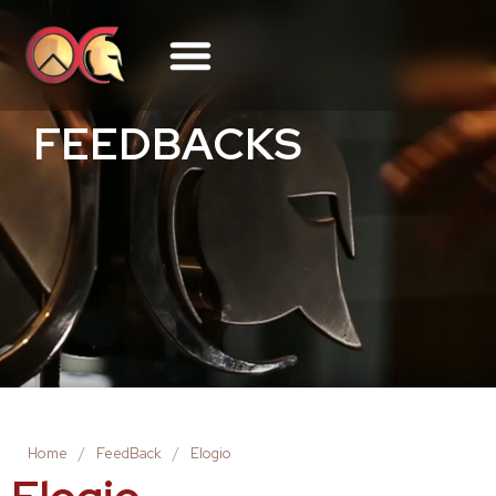
FEEDBACKS
Home
/
FeedBack
/
Elogio