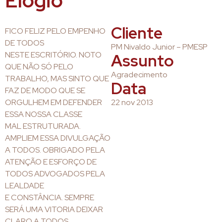
Elogio
Cliente
FICO FELIZ PELO EMPENHO
DE TODOS
PM Nivaldo Junior – PMESP
NESTE ESCRITÓRIO. NOTO
Assunto
QUE NÃO SÓ PELO
Agradecimento
TRABALHO, MAS SINTO QUE
Data
FAZ DE MODO QUE SE
ORGULHEM EM DEFENDER
22 nov 2013
ESSA NOSSA CLASSE
MAL ESTRUTURADA.
AMPLIEM ESSA DIVULGAÇÃO
A TODOS. OBRIGADO PELA
ATENÇÃO E ESFORÇO DE
TODOS ADVOGADOS PELA
LEALDADE
E CONSTÂNCIA. SEMPRE
SERÁ UMA VITORIA DEIXAR
CLARO A TODOS