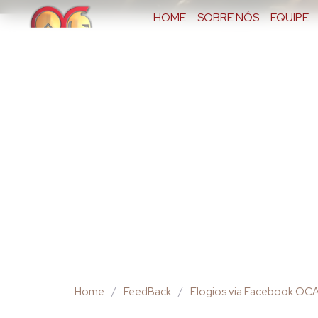
HOME
SOBRE NÓS
EQUIPE
FEEDBACK
Home
/
FeedBack
/
Elogios via Facebook OC