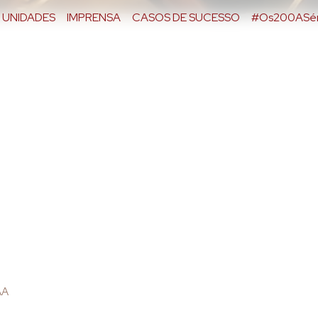
UNIDADES
IMPRENSA
CASOS DE SUCESSO
#Os200ASér
S
AA