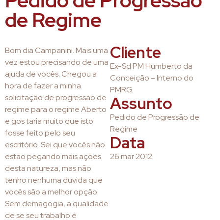
Pedido de Progressão
de Regime
Cliente
Bom dia Campanini. Mais uma
vez estou precisando de uma
Ex-Sd PM Humberto da
ajuda de vocês. Chegou a
Conceição – Interno do
hora de fazer a minha
PMRG
solicitação de progressão de
Assunto
regime para o regime Aberto
Pedido de Progressão de
e gos taria muito que isto
Regime
fosse feito pelo seu
Data
escritório. Sei que vocês não
estão pegando mais ações
26 mar 2012
desta natureza, mas não
tenho nenhuma duvida que
vocês são a melhor opção.
Sem demagogia, a qualidade
de se seu trabalho é