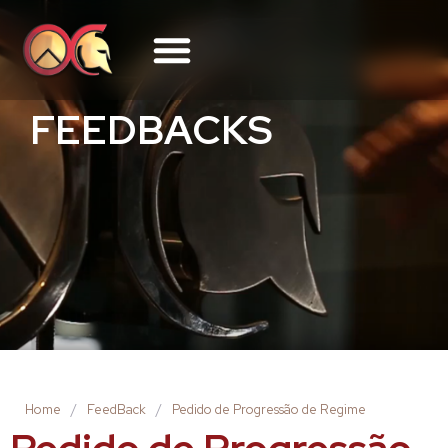
FEEDBACKS
Home
/
FeedBack
/
Pedido de Progressão de Regime