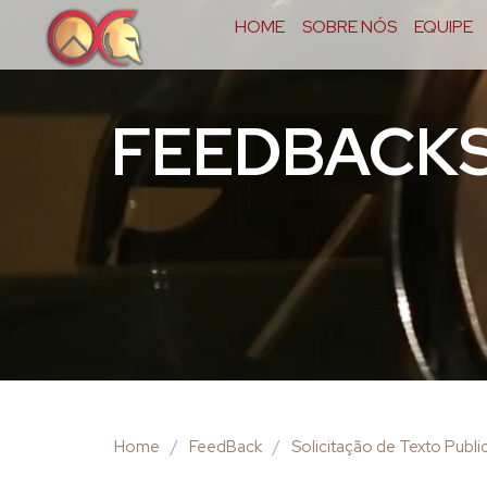
HOME
SOBRE NÓS
EQUIPE
FEEDBACK
Home
/
FeedBack
/
Solicitação de Texto Publ