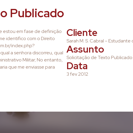
to Publicado
Cliente
 e estou em fase de definição
 identifico com o Direito
Sarah M. S. Cabral – Estudante 
.com.br/index.php?
Assunto
ual a senhora discorreu, qual
Solicitação de Texto Publicado
nistrativo Militar; No entanto,
Data
staria que me enviasse para
3 fev 2012