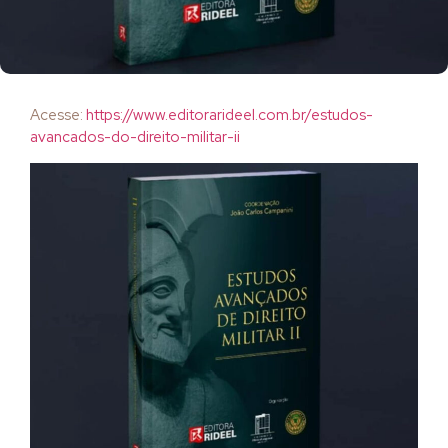
Acesse:
https://www.editorarideel.com.br/estudos-
avancados-do-direito-militar-ii