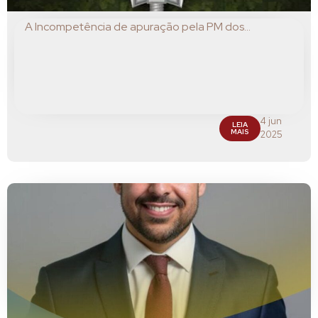
A Incompetência de apuração pela PM dos...
4 jun
LEIA
MAIS
2025