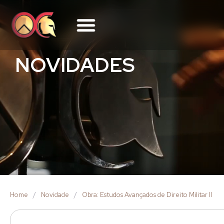
NOVIDADES
Home
/
Novidade
/
Obra: Estudos Avançados de Direito Militar II