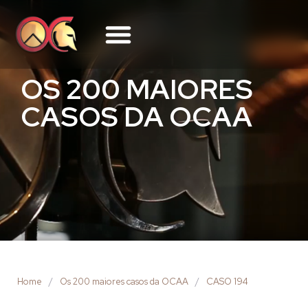
OS 200 MAIORES
CASOS DA OCAA
Home
/
Os 200 maiores casos da OCAA
/
CASO 194