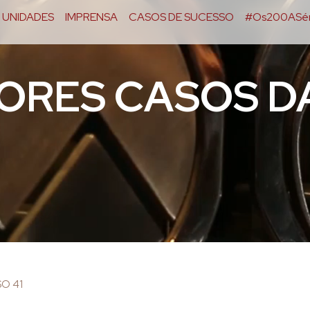
UNIDADES
IMPRENSA
CASOS DE SUCESSO
#Os200ASér
IORES CASOS D
O 41