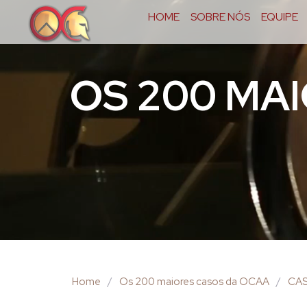
HOME
SOBRE NÓS
EQUIPE
OS 200 MA
Home
/
Os 200 maiores casos da OCAA
/
CAS