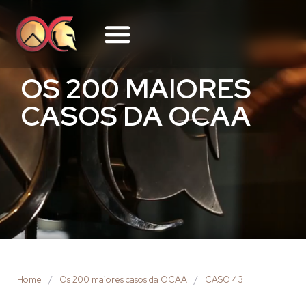
OS 200 MAIORES
CASOS DA OCAA
Home
/
Os 200 maiores casos da OCAA
/
CASO 43