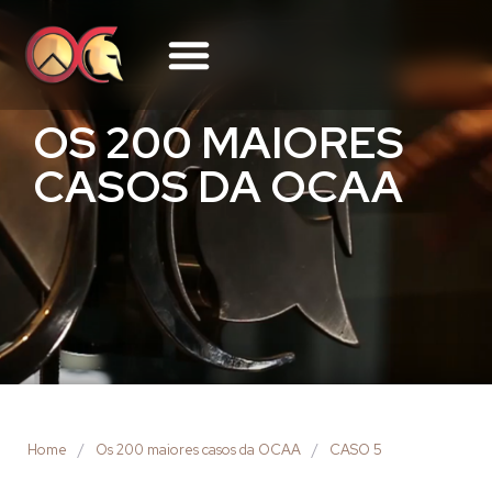
OS 200 MAIORES
CASOS DA OCAA
Home
/
Os 200 maiores casos da OCAA
/
CASO 5