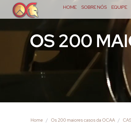
HOME
SOBRE NÓS
EQUIPE
OS 200 MA
Home
/
Os 200 maiores casos da OCAA
/
CAS