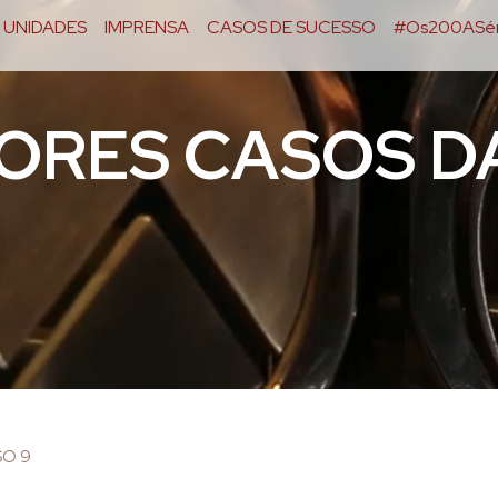
UNIDADES
IMPRENSA
CASOS DE SUCESSO
#Os200ASér
IORES CASOS D
O 9