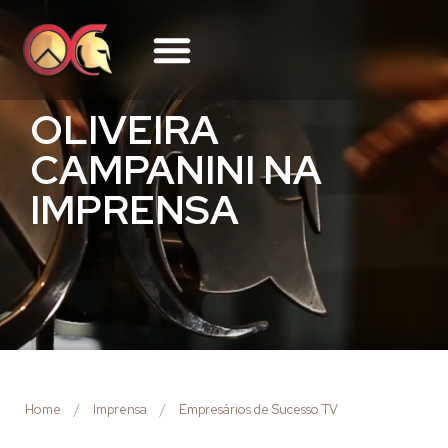
OLIVEIRA
CAMPANINI NA
IMPRENSA
Home
/
Imprensa
/
Empresários de Sucesso TV