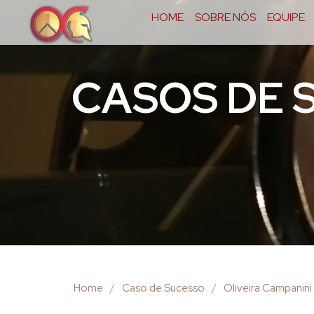
HOME
SOBRE NÓS
EQUIPE
CASOS DE 
Home
/
Caso de Sucesso
/
Oliveira Campanini