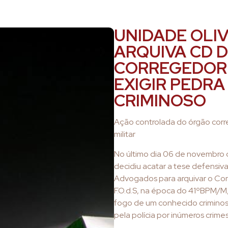
UNIDADE OLIV
ARQUIVA CD 
CORREGEDORI
EXIGIR PEDRA
CRIMINOSO
Ação controlada do órgão corr
militar
No último dia 06 de novembro 
decidiu acatar a tese defensiv
Advogados para arquivar o Con
F.O.d.S, na época do 41ºBPM/M,
fogo de um conhecido criminos
pela polícia por inúmeros crimes