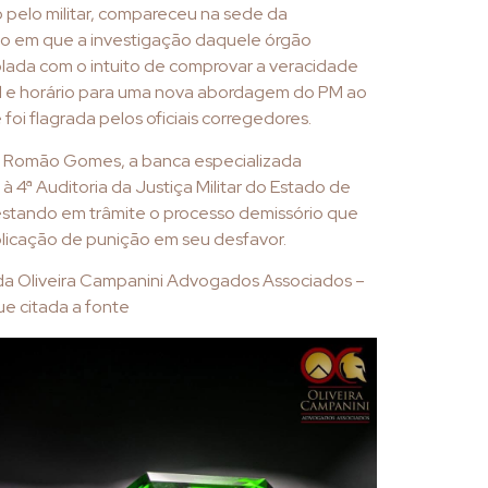
 pelo militar, compareceu na sede da
ão em que a investigação daquele órgão
ada com o intuito de comprovar a veracidade
l e horário para uma nova abordagem do PM ao
 foi flagrada pelos oficiais corregedores.
o Romão Gomes, a banca especializada
à 4ª Auditoria da Justiça Militar do Estado de
estando em trâmite o processo demissório que
plicação de punição em seu desfavor.
 da Oliveira Campanini Advogados Associados –
e citada a fonte