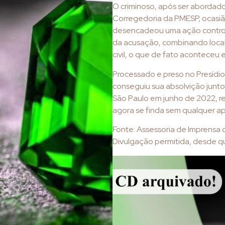
O criminoso, após ser abordado
Corregedoria da PMESP, ocasi
desencadeou uma ação control
da acusação, combinando loca
civil, o que de fato aconteceu e
Processado e preso no Presídi
conseguiu sua absolvição junto 
São Paulo em junho de 2022, r
agora se finda sem qualquer a
Fonte: Assessoria de Imprensa
Divulgação permitida, desde qu