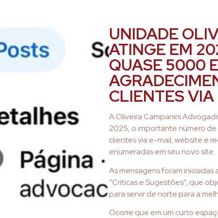
UNIDADE OLIV
ATINGE EM 20
QUASE 5000 
AGRADECIMEN
CLIENTES VIA
A Oliveira Campanini Advogado
2025, o importante número de
clientes via e-mail, website e 
enumeradas em seu novo site.
As mensagens foram iniciadas a
“Críticas e Sugestões”, que obje
para servir de norte para a mel
Ocorre que em um curto espaç