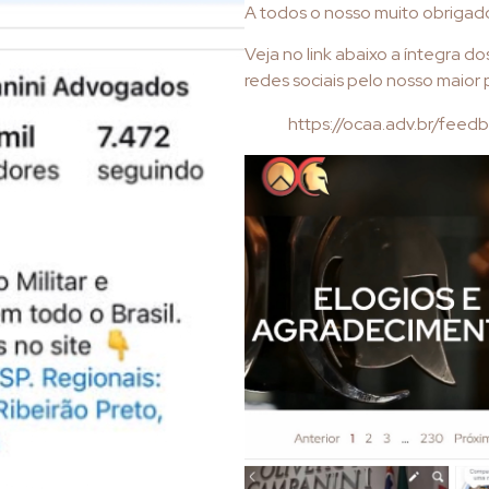
A todos o nosso muito obrigad
Veja no link abaixo a íntegra d
redes sociais pelo nosso maior 
https://ocaa.adv.br/feed