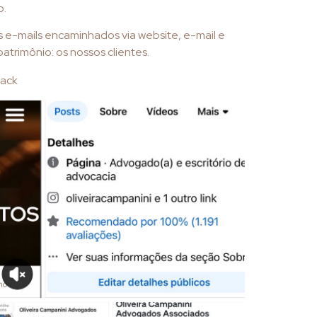
o.
os e-mails encaminhados via website, e-mail e
patrimônio: os nossos clientes.
back