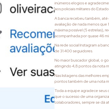
inúmeros elogios e agradecimen
aos policiais militares do Estad
A banca recebeu também, até 
avaliação de nada menos que 1.
máxima possível (5 estrelas),
acompanhada por quase 46 mil
Na rede social Instagram a ba
de 31.400 seguidores.
No maior buscador global, o goo
atingindo 4,8 pontos da nota m
Nas listagens das melhores empr
pontos também de uma nota má
Toda a equipe agradece seus c
que o sucesso de uma organizaç
colaboradores, sempre se dá at