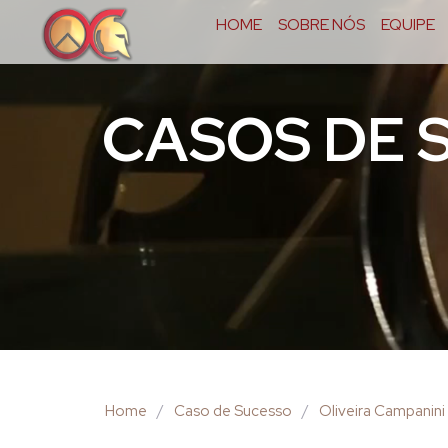
HOME
SOBRE NÓS
EQUIPE
CASOS DE 
Home
/
Caso de Sucesso
/
Oliveira Campanini