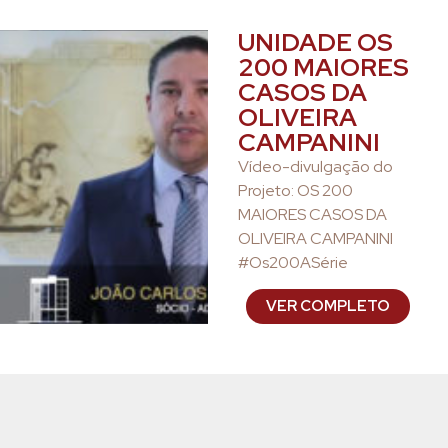
UNIDADE OS
200 MAIORES
CASOS DA
OLIVEIRA
CAMPANINI
Vídeo-divulgação do
Projeto: OS 200
MAIORES CASOS DA
OLIVEIRA CAMPANINI
#Os200ASérie
VER COMPLETO