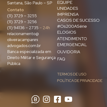
EQUIPE
Santana, São Paulo – SP
UNIDADES
Contato
IMPRENSA
(11) 3729 – 3255
CASOS DE SUCESSO
(11) 3729 – 3256
#Os200ASérie
(11) 94136 – 2735
– 24h
ELOGIOS
relacionamento@
ATENDIMENTO
oliveiracampanini
EMERGENCIAL
advogados.com.br
Banca especializada em
OUVIDORIA
Direito Militar e Segurança
FAQ
Pública
TERMOS DE USO
POLÍTICA DE PRIVACIDADE