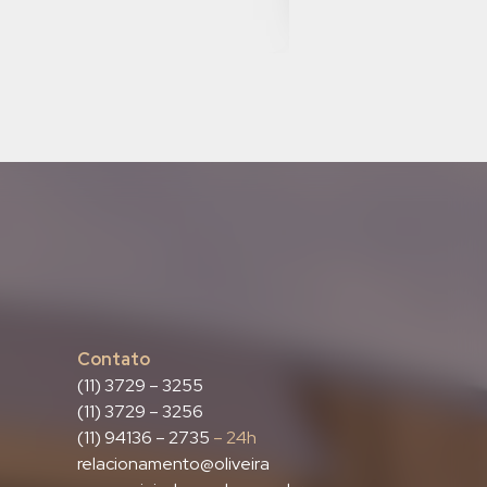
Contato
(11) 3729 – 3255
(11) 3729 – 3256
(11) 94136 – 2735
– 24h
relacionamento@oliveira