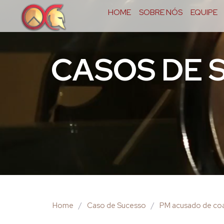
HOME
SOBRE NÓS
EQUIPE
CASOS DE 
Home
/
Caso de Sucesso
/
PM acusado de coa