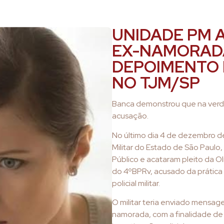
UNIDADE PM 
EX-NAMORAD
DEPOIMENTO 
NO TJM/SP
Banca demonstrou que na verda
acusação.
No último dia 4 de dezembro de 
Militar do Estado de São Paulo,
Público e acataram pleito da Ol
do 4ºBPRv, acusado da prática 
policial militar.
O militar teria enviado mensag
namorada, com a finalidade de 