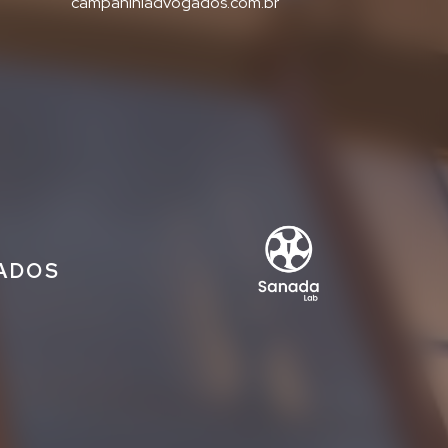
campaniniadvogados.com.br
IADOS