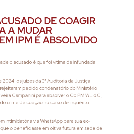
ACUSADO DE COAGIR
A A MUDAR
EM IPM É ABSOLVIDO
de o acusado é que foi vítima de infundada
2024, os juízes da 3ª Auditoria da Justiça
 rejeitaram pedido condenatório do Ministério
iveira Campanini para absolver o Cb PM W.L.d.C.,
do crime de coação no curso de inquérito
em intimidatória via WhatsApp para sua ex-
que o beneficiasse em oitiva futura em sede de