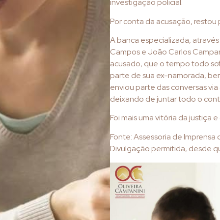
investigação policial.
Por conta da acusação, restou 
A banca especializada, atravé
Campos e João Carlos Campanin
acusado, que o tempo todo sofr
parte de sua ex-namorada, be
enviou parte das conversas via
deixando de juntar todo o con
Foi mais uma vitória da justiça e d
Fonte: Assessoria de Imprensa
Divulgação permitida, desde qu