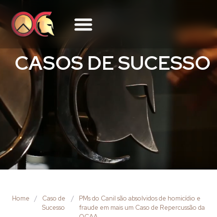
CASOS DE SUCESSO
Home
/
Caso de
/
PMs do Canil são absolvidos de homicídio e
Sucesso
fraude em mais um Caso de Repercussão da
OCAA