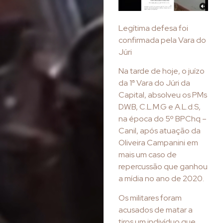
Legítima defesa foi
confirmada pela Vara do
Júri
Na tarde de hoje, o juízo
da 1ª Vara do Júri da
Capital, absolveu os PMs
D.W.B, C.L.M.G e A.L.d.S,
na época do 5º BPChq –
Canil, após atuação da
Oliveira Campanini em
mais um caso de
repercussão que ganhou
a mídia no ano de 2020.
Os militares foram
acusados de matar a
tiros um indivíduo que