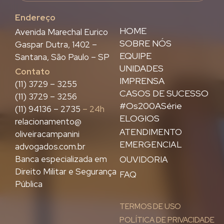
Endereço
HOME
Avenida Marechal Eurico
SOBRE NÓS
Gaspar Dutra, 1402 –
EQUIPE
Santana, São Paulo – SP
UNIDADES
Contato
IMPRENSA
(11) 3729 – 3255
CASOS DE SUCESSO
(11) 3729 – 3256
#Os200ASérie
(11) 94136 – 2735
– 24h
ELOGIOS
relacionamento@
ATENDIMENTO
oliveiracampanini
EMERGENCIAL
advogados.com.br
Banca especializada em
OUVIDORIA
Direito Militar e Segurança
FAQ
Pública
TERMOS DE USO
POLÍTICA DE PRIVACIDADE