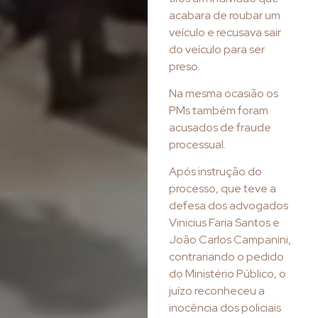
acabara de roubar um
veículo e recusava sair
do veículo para ser
preso.
Na mesma ocasião os
PMs também foram
acusados de fraude
processual.
Após instrução do
processo, que teve a
defesa dos advogados
Vinicius Faria Santos e
João Carlos Campanini,
contrariando o pedido
do Ministério Público, o
juízo reconheceu a
inocência dos policiais