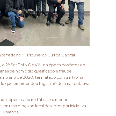
errado no 1º Tribunal do Júri da Capital
 2º Sgt PM N.G.d.V.A., na época dos fatos do
imes de homicídio qualificado e fraude
e, no ano de 2020, ter matado com um tiro na
do que empreendeu fuga a pé de uma tentativa
hou repercussão midiática e o menor
 uma praça no local dos fatos por iniciativa
s Humanos.