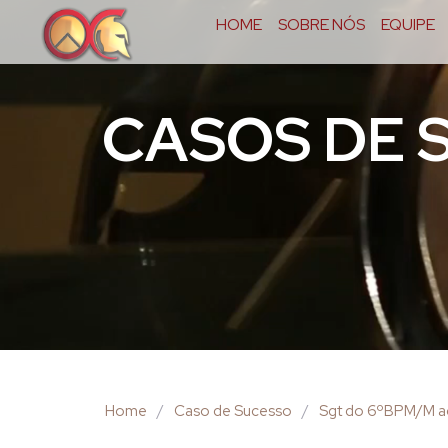
HOME
SOBRE NÓS
EQUIPE
CASOS DE 
Home
/
Caso de Sucesso
/
Sgt do 6ºBPM/M ac