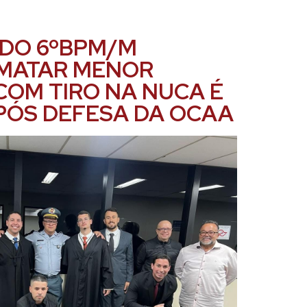
 DO 6ºBPM/M
MATAR MENOR
OM TIRO NA NUCA É
PÓS DEFESA DA OCAA