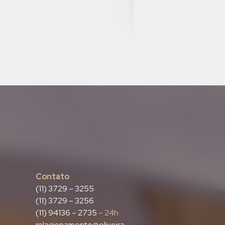
20 jun 2025
VEJA MAIS
Contato
(11) 3729 – 3255
(11) 3729 – 3256
(11) 94136 – 2735
– 24h
relacionamento@oliveira