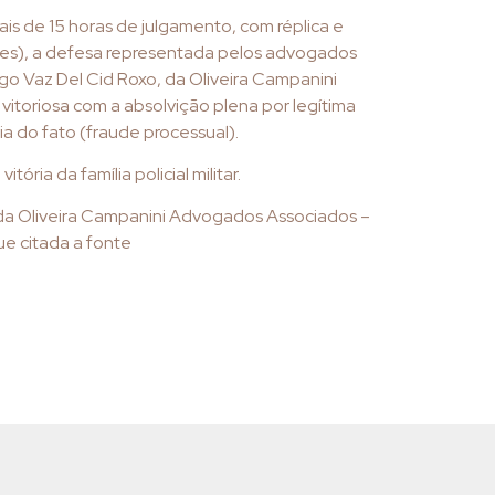
is de 15 horas de julgamento, com réplica e
rtes), a defesa representada pelos advogados
o Vaz Del Cid Roxo, da Oliveira Campanini
itoriosa com a absolvição plena por legítima
ia do fato (fraude processual).
itória da família policial militar.
 da Oliveira Campanini Advogados Associados –
e citada a fonte