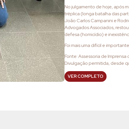
No julgamento de hoje, após ma
tréplica (longa batalha das pa
João Carlos Campanini e Rodrig
Advogados Associados, restou v
defesa (homicídio) e inexistênc
Foi mais uma difícil e importante v
Fonte: Assessoria de Imprensa
Divulgação permitida, desde qu
VER COMPLETO