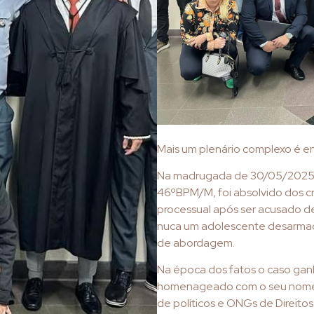
Mais um plenário complexo é enc
Na madrugada de 30/05/2025, o
46ºBPM/M, foi absolvido dos cr
processual após ser acusado d
nuca um adolescente desarma
de abordagem.
Na época dos fatos o caso gan
homenageado com o seu nome em
de políticos e ONGs de Direito