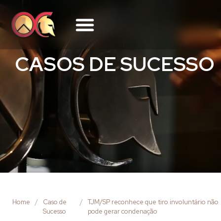
CASOS DE SUCESSO
Home
/
Caso de
/
TJM/SP reconhece que tiro involuntário não
Sucesso
pode gerar condenação