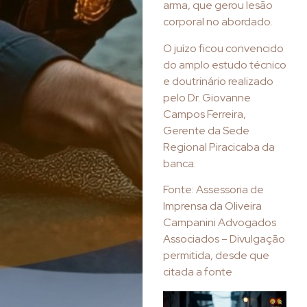
arma, que gerou lesão
corporal no abordado.
O juízo ficou convencido
do amplo estudo técnico
e doutrinário realizado
pelo Dr. Giovanne
Campos Ferreira,
Gerente da Sede
Regional Piracicaba da
banca.
Fonte: Assessoria de
Imprensa da Oliveira
Campanini Advogados
Associados – Divulgação
permitida, desde que
citada a fonte