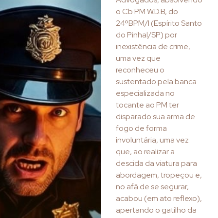
o Cb PM W.D.B, do
24ºBPM/I (Espírito Santo
do Pinhal/SP) por
inexistência de crime,
uma vez que
reconheceu o
sustentado pela banca
especializada no
tocante ao PM ter
disparado sua arma de
fogo de forma
involuntária, uma vez
que, ao realizar a
descida da viatura para
abordagem, tropeçou e,
no afã de se segurar,
acabou (em ato reflexo),
apertando o gatilho da