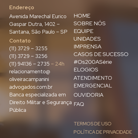
Endereço
HOME
Avenida Marechal Eurico
SOBRE NÓS
Gaspar Dutra, 1402 –
EQUIPE
Santana, São Paulo – SP
UNIDADES
Contato
IMPRENSA
(11) 3729 – 3255
CASOS DE SUCESSO
(11) 3729 – 3256
#Os200ASérie
(11) 94136 – 2735
– 24h
ELOGIOS
relacionamento@
ATENDIMENTO
oliveiracampanini
EMERGENCIAL
advogados.com.br
Banca especializada em
OUVIDORIA
Direito Militar e Segurança
FAQ
Pública
TERMOS DE USO
POLÍTICA DE PRIVACIDADE