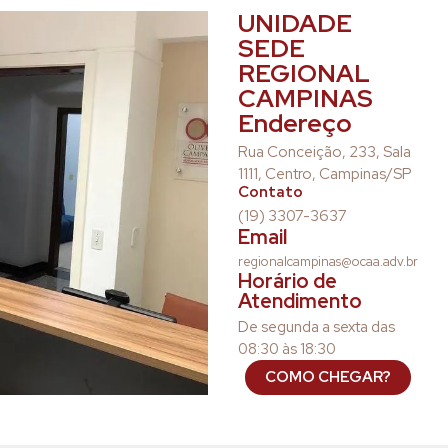
UNIDADE
SEDE
REGIONAL
CAMPINAS
Endereço
Rua Conceição, 233, Sala
1111, Centro, Campinas/SP
Contato
(19) 3307-3637
Email
regionalcampinas@ocaa.adv.br
Horário de
Atendimento
De segunda a sexta das
08:30 às 18:30
COMO CHEGAR?