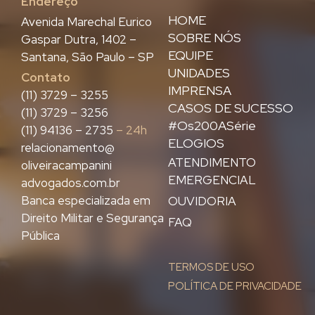
Endereço
HOME
Avenida Marechal Eurico
SOBRE NÓS
Gaspar Dutra, 1402 –
EQUIPE
Santana, São Paulo – SP
UNIDADES
Contato
IMPRENSA
(11) 3729 – 3255
CASOS DE SUCESSO
(11) 3729 – 3256
#Os200ASérie
(11) 94136 – 2735
– 24h
ELOGIOS
relacionamento@
ATENDIMENTO
oliveiracampanini
EMERGENCIAL
advogados.com.br
Banca especializada em
OUVIDORIA
Direito Militar e Segurança
FAQ
Pública
TERMOS DE USO
POLÍTICA DE PRIVACIDADE