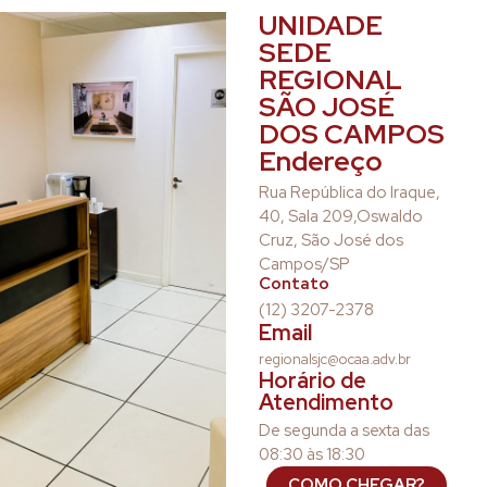
UNIDADE
SEDE
REGIONAL
SÃO JOSÉ
DOS CAMPOS
Endereço
Rua República do Iraque,
40, Sala 209,Oswaldo
Cruz, São José dos
Campos/SP
Contato
(12) 3207-2378
Email
regionalsjc@ocaa.adv.br
Horário de
Atendimento
De segunda a sexta das
08:30 às 18:30
COMO CHEGAR?