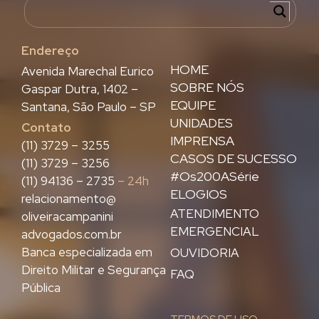
Endereço
HOME
Avenida Marechal Eurico
SOBRE NÓS
Gaspar Dutra, 1402 –
EQUIPE
Santana, São Paulo – SP
UNIDADES
Contato
IMPRENSA
(11) 3729 – 3255
CASOS DE SUCESSO
(11) 3729 – 3256
#Os200ASérie
(11) 94136 – 2735
– 24h
ELOGIOS
relacionamento@
ATENDIMENTO
oliveiracampanini
EMERGENCIAL
advogados.com.br
Banca especializada em
OUVIDORIA
Direito Militar e Segurança
FAQ
Pública