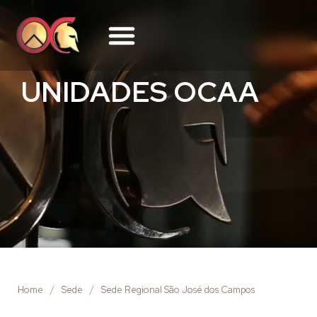
UNIDADES OCAA
Home
/
Sede
/
Sede Regional São José dos Campos