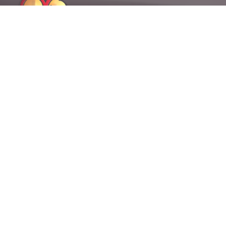
Endereço
HOME
Avenida Marechal Eurico
SOBRE NÓS
Gaspar Dutra, 1402 –
EQUIPE
Santana, São Paulo – SP
UNIDADES
Contato
IMPRENSA
(11) 3729 – 3255
CASOS DE SUCESSO
(11) 3729 – 3256
#Os200ASérie
(11) 94136 – 2735
– 24h
ELOGIOS
relacionamento@
ATENDIMENTO
oliveiracampanini
EMERGENCIAL
advogados.com.br
Banca especializada em
OUVIDORIA