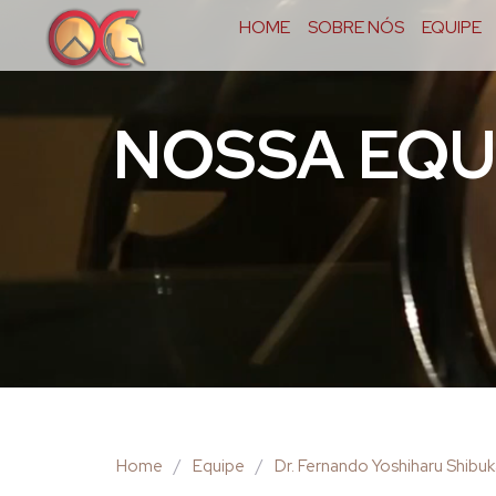
HOME
SOBRE NÓS
EQUIPE
NOSSA EQU
Home
/
Equipe
/
Dr. Fernando Yoshiharu Shibu