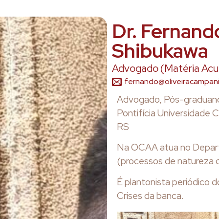
Dr. Fernand
Shibukawa
Advogado (Matéria Acu
fernando@oliveiracampan
Advogado, Pós-graduando
Pontifícia Universidade 
RS
Na OCAA atua no Depart
(processos de natureza cri
É plantonista periódico
Crises da banca.