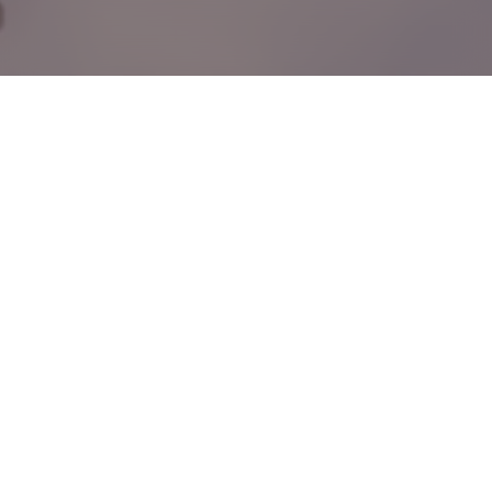
Endereço
HOME
Avenida Marechal Eurico
SOBRE NÓS
Gaspar Dutra, 1402 –
EQUIPE
Santana, São Paulo – SP
UNIDADES
Contato
IMPRENSA
(11) 3729 – 3255
CASOS DE SUCESSO
(11) 3729 – 3256
#Os200ASérie
(11) 94136 – 2735
– 24h
ELOGIOS