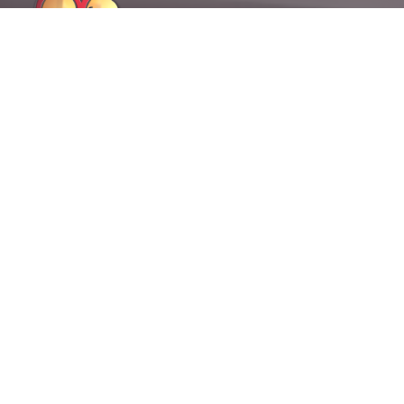
Endereço
HOME
Avenida Marechal Eurico
SOBRE NÓS
Gaspar Dutra, 1402 –
EQUIPE
Santana, São Paulo – SP
UNIDADES
Contato
IMPRENSA
(11) 3729 – 3255
CASOS DE SUCESSO
(11) 3729 – 3256
#Os200ASérie
(11) 94136 – 2735
– 24h
ELOGIOS
relacionamento@
ATENDIMENTO
oliveiracampanini
EMERGENCIAL
advogados.com.br
Banca especializada em
OUVIDORIA